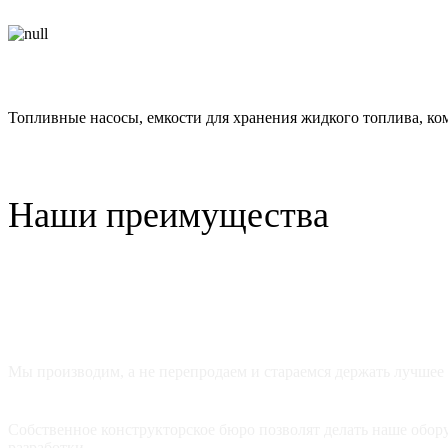
Сопутствующие товары
Топливные насосы, емкости для хранения жидкого топлива, ко
Наши преимущества
ДОСТУПНЫЕ ЦЕНЫ
Мы производим, а не перепродаем и стараемся держать лучшее 
ИННОВАЦИИ
Собственное конструкторское бюро позволят делать наше обо
разработки.