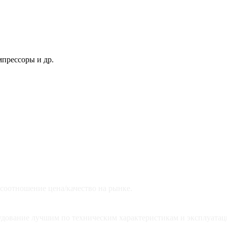
мпрессоры и др.
соотношение цена/качество на рынке.
рудование лучшим по техническим характеристикам и эксплуатац