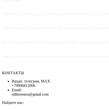
ИНДИВИДУАЛЬНЫЙ ПОДХОД К К
Мы всегда готовы сделать оборудование с учетом уникальных т
ВЫСОКОЕ КАЧЕСТВО
Собственный станочный парк и дипломированные специалисты 
ШИРОКИЙ ВЫБОР
Производим большой спектр оборудования — все то, что нуж
БЕЗОПАСНОСТЬ
Мы уделяем особое внимание безопасности и создаем наше обор
КОНТАКТЫ
Вацап, телеграм, МАХ
+79996812006
Email:
oilthermrus@gmail.com
Найдите нас: