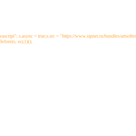
vascript"; s.async = true;s.src = "https://www.sipnet.ru/bundles/artsoft
fore(s, ss);})();